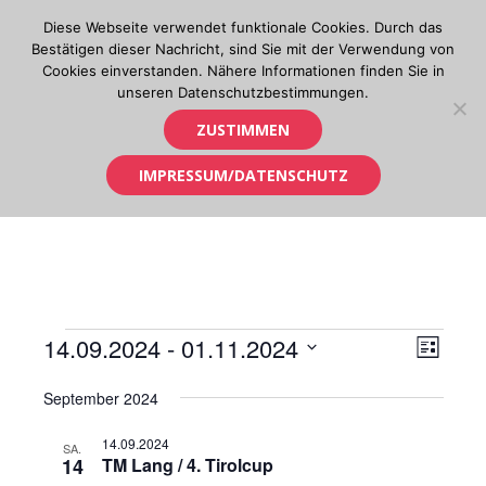
Skip
Diese Webseite verwendet funktionale Cookies. Durch das
to
Bestätigen dieser Nachricht, sind Sie mit der Verwendung von
content
Cookies einverstanden. Nähere Informationen finden Sie in
unseren Datenschutzbestimmungen.
Orientierungslauf in Tirol
ZUSTIMMEN
IMPRESSUM/DATENSCHUTZ
Veranstaltungen
14.09.2024
 - 
01.11.2024
Ansic
Verans
LISTE
Ansich
Datum
Navig
September 2024
wählen.
Naviga
14.09.2024
SA.
14
TM Lang / 4. Tirolcup