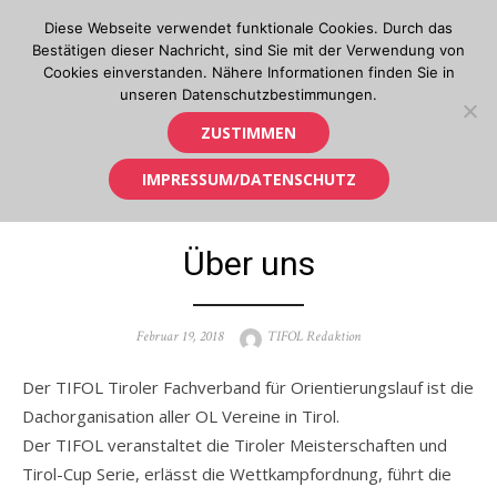
Skip
Diese Webseite verwendet funktionale Cookies. Durch das
to
Bestätigen dieser Nachricht, sind Sie mit der Verwendung von
content
Cookies einverstanden. Nähere Informationen finden Sie in
unseren Datenschutzbestimmungen.
Orientierungslauf in Tirol
ZUSTIMMEN
IMPRESSUM/DATENSCHUTZ
Über uns
Posted
Author
Februar 19, 2018
TIFOL Redaktion
on
Der TIFOL Tiroler Fachverband für Orientierungslauf ist die
Dachorganisation aller OL Vereine in Tirol.
Der TIFOL veranstaltet die Tiroler Meisterschaften und
Tirol-Cup Serie, erlässt die Wettkampfordnung, führt die