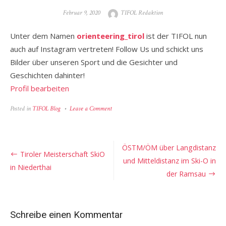
Posted
Author
Februar 9, 2020
TIFOL Redaktion
on
Unter dem Namen
orienteering_tirol
ist der TIFOL nun
auch auf Instagram vertreten! Follow Us und schickt uns
Bilder über unseren Sport und die Gesichter und
Geschichten dahinter!
Profil bearbeiten
on
Posted in
TIFOL Blog
Leave a Comment
Follow
us
on
Instagram
Beitragsnavigation
ÖSTM/ÖM über Langdistanz
Tiroler Meisterschaft SkiO
und Mitteldistanz im Ski-O in
in Niederthai
der Ramsau
Schreibe einen Kommentar