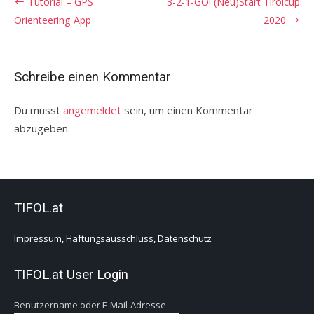
Beitragsnavigation
Tutorial – GPS
3-2-1-GO! (Neu)Start Tirolcup
Orienteering App
2020
Schreibe einen Kommentar
Du musst
angemeldet
sein, um einen Kommentar
abzugeben.
TIFOL.at
Impressum, Haftungsausschluss, Datenschutz
TIFOL.at User Login
Benutzername oder E-Mail-Adresse