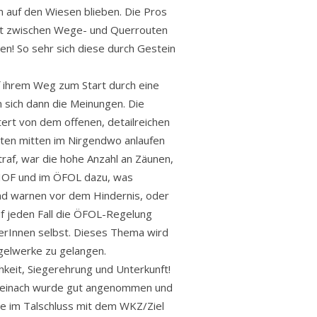
 auf den Wiesen blieben. Die Pros
eit zwischen Wege- und Querrouten
n! So sehr sich diese durch Gestein
f ihrem Weg zum Start durch eine
n sich dann die Meinungen. Die
ert von dem offenen, detailreichen
sten mitten im Nirgendwo anlaufen
traf, war die hohe Anzahl an Zäunen,
im IOF und im ÖFOL dazu, was
und warnen vor dem Hindernis, oder
auf jeden Fall die ÖFOL-Regelung
tlerInnen selbst. Dieses Thema wird
gelwerke zu gelangen.
keit, Siegerehrung und Unterkunft!
 Steinach wurde gut angenommen und
te im Talschluss mit dem WKZ/Ziel