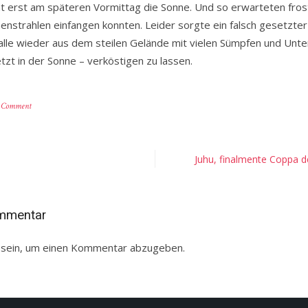
erst am späteren Vormittag die Sonne. Und so erwarteten fros
nenstrahlen einfangen konnten. Leider sorgte ein falsch gesetzte
 alle wieder aus dem steilen Gelände mit vielen Sümpfen und Unte
zt in der Sonne – verköstigen zu lassen.
on
a Comment
OL
Wochenende
Extralarge!
Juhu, finalmente Coppa de
ommentar
sein, um einen Kommentar abzugeben.