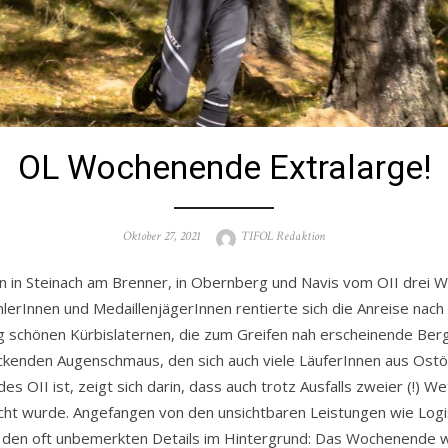
OL Wochenende Extralarge!
Posted
Author
Oktober 27, 2021
TIFOL Redaktion
on
 in Steinach am Brenner, in Obernberg und Navis vom OII drei 
erInnen und MedaillenjägerInnen rentierte sich die Anreise nach T
rig schönen Kürbislaternen, die zum Greifen nah erscheinende Ber
kenden Augenschmaus, den sich auch viele LäuferInnen aus Ostös
es OII ist, zeigt sich darin, dass auch trotz Ausfalls zweier (!) W
ht wurde. Angefangen von den unsichtbaren Leistungen wie Logist
u den oft unbemerkten Details im Hintergrund: Das Wochenende 