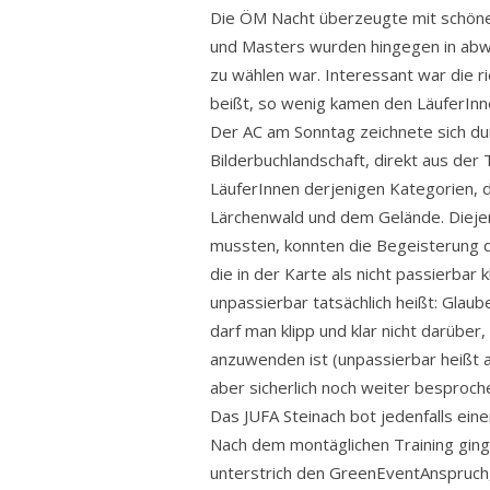
Die ÖM Nacht überzeugte mit schönen
und Masters wurden hingegen in abw
zu wählen war. Interessant war die r
beißt, so wenig kamen den LäuferInne
Der AC am Sonntag zeichnete sich dur
Bilderbuchlandschaft, direkt aus der
LäuferInnen derjenigen Kategorien, d
Lärchenwald und dem Gelände. Diejen
mussten, konnten die Begeisterung der
die in der Karte als nicht passierbar
unpassierbar tatsächlich heißt: Glau
darf man klipp und klar nicht darüber
anzuwenden ist (unpassierbar heißt al
aber sicherlich noch weiter besproc
Das JUFA Steinach bot jedenfalls ei
Nach dem montäglichen Training gin
unterstrich den GreenEventAnspruch, 