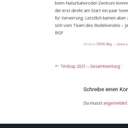
beim Naturbahnrodel-Zentrum kommt 
die erst direkt am Start ein paar Son
für Verwirrung. Letztlich kamen aber
sich vom Team des Rodelvereins – jet
BGF
Posted in
TIFOL Blog
Leave 
Beitragsnavigation
Tirolcup 2021 – Gesamtwertung
Schreibe einen K
Du musst
angemeldet