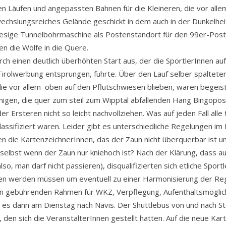
 Läufen und angepassten Bahnen für die Kleineren, die vor allem
echslungsreiches Gelände geschickt in dem auch in der Dunkelh
iesige Tunnelbohrmaschine als Postenstandort für den 99er-Poste
n die Wölfe in die Quere.
ch einen deutlich überhöhten Start aus, der die SportlerInnen au
 Tirolwerbung entsprungen, führte. Über den Lauf selber spaltete
ie vor allem oben auf den Pflutschwiesen blieben, waren begeist
igen, die quer zum steil zum Wipptal abfallenden Hang Bingopo
 Ersteren nicht so leicht nachvollziehen. Was auf jeden Fall alle 
 klassifiziert waren. Leider gibt es unterschiedliche Regelungen 
ben die KartenzeichnerInnen, das der Zaun nicht überquerbar ist 
, selbst wenn der Zaun nur kniehoch ist? Nach der Klärung, dass 
so, man darf nicht passieren), disqualifizierten sich etliche Spor
hen werden müssen um eventuell zu einer Harmonisierung der Re
nen gebührenden Rahmen für WKZ, Verpflegung, Aufenthaltsmöglich
g es dann am Dienstag nach Navis. Der Shuttlebus von und nach
den sich die VeranstalterInnen gestellt hatten. Auf die neue Kar