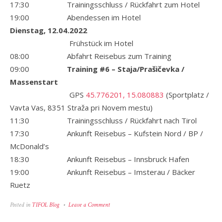
17:30 Trainingsschluss / Rückfahrt zum Hotel
19:00 Abendessen im Hotel
Dienstag, 12.04.2022
Frühstück im Hotel
08:00 Abfahrt Reisebus zum Training
09:00
Training #6 – Staja/Prašičevka /
Massenstart
GPS
45.776201, 15.080883
(Sportplatz /
Vavta Vas, 8351 Straža pri Novem mestu)
11:30 Trainingsschluss / Rückfahrt nach Tirol
17:30 Ankunft Reisebus – Kufstein Nord / BP /
McDonald’s
18:30 Ankunft Reisebus – Innsbruck Hafen
19:00 Ankunft Reisebus – Imsterau / Bäcker
Ruetz
on
Posted in
TIFOL Blog
Leave a Comment
TIFOL
Oster-