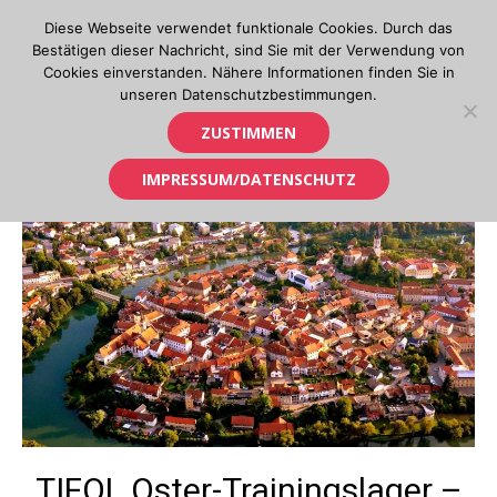
Skip
Diese Webseite verwendet funktionale Cookies. Durch das
to
Bestätigen dieser Nachricht, sind Sie mit der Verwendung von
content
Cookies einverstanden. Nähere Informationen finden Sie in
unseren Datenschutzbestimmungen.
Orientierungslauf in Tirol
ZUSTIMMEN
IMPRESSUM/DATENSCHUTZ
TIFOL Oster-Trainingslager –