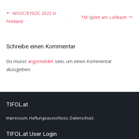
Trainingslager
–
Beitragsnavigation
WSOC/EYSOC 2022 in
Programm
TM Sprint am Lohbach
Finnland
Schreibe einen Kommentar
Du musst
angemeldet
sein, um einen Kommentar
abzugeben.
TIFOL.at
Impressum, Haftungsausschluss, Datenschutz
TIFOL.at User Login