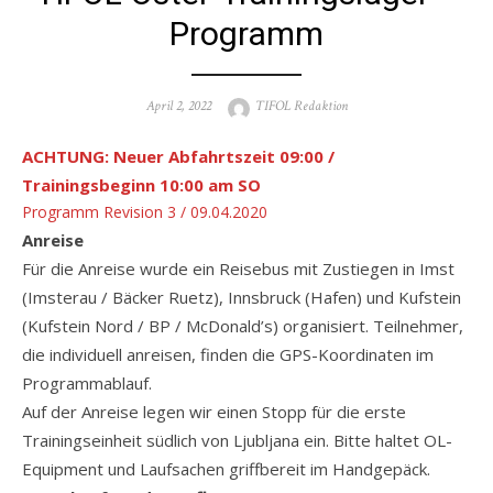
Programm
Posted
Author
April 2, 2022
TIFOL Redaktion
on
ACHTUNG: Neuer Abfahrtszeit 09:00 /
Trainingsbeginn 10:00 am SO
Programm Revision 3 / 09.04.2020
Anreise
Für die Anreise wurde ein Reisebus mit Zustiegen in Imst
(Imsterau / Bäcker Ruetz), Innsbruck (Hafen) und Kufstein
(Kufstein Nord / BP / McDonald’s) organisiert. Teilnehmer,
die individuell anreisen, finden die GPS-Koordinaten im
Programmablauf.
Auf der Anreise legen wir einen Stopp für die erste
Trainingseinheit südlich von Ljubljana ein. Bitte haltet OL-
Equipment und Laufsachen griffbereit im Handgepäck.