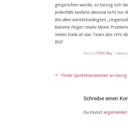
gesprochen wurde, so bezog sich das 
Jedenfalls landete diesmal nicht nur
Bei allen wetterbedingten „Ungemütli
klamme Finger relativ kleine Probleme
Vielen Dank an das Team des HSV Absa
BGF
Posted in
TIFOL Blog
Leave 
Beitragsnavigation
Tiroler Sportehrenzeichen an Georg
Schreibe einen K
Du musst
angemeldet