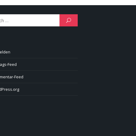
Search
SEARCH
for:
elden
rags-Feed
mentar-Feed
Press.org