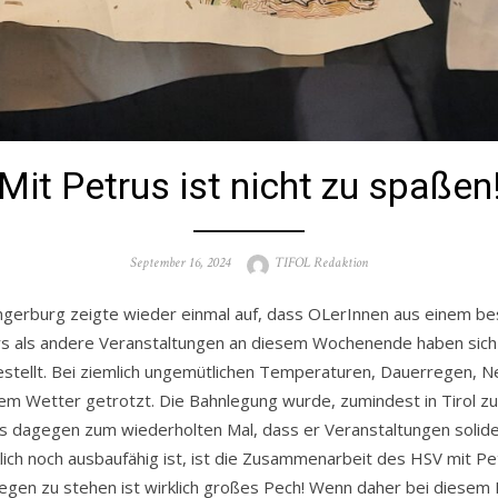
Mit Petrus ist nicht zu spaßen
Posted
Author
September 16, 2024
TIFOL Redaktion
on
gerburg zeigte wieder einmal auf, dass OLerInnen aus einem bes
rs als andere Veranstaltungen an diesem Wochenende haben sich
tellt. Bei ziemlich ungemütlichen Temperaturen, Dauerregen, N
m Wetter getrotzt. Die Bahnlegung wurde, zumindest in Tirol z
agegen zum wiederholten Mal, dass er Veranstaltungen solide 
klich noch ausbaufähig ist, ist die Zusammenarbeit des HSV mit Pe
egen zu stehen ist wirklich großes Pech! Wenn daher bei diesem 