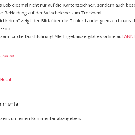
Lob diesmal nicht nur auf die Kartenzeichner, sondern auch beso
 die Bekleidung auf der Wäscheleine zum Trocknen!
chkeiten“ zeigt der Blick über die Tiroler Landesgrenzen hinaus 
 sind.
m für die Durchführung! Alle Ergebnisse gibt es online auf
ANN
on
a Comment
Mit
Petrus
ist
nicht
 Hechl
zu
spaßen!
ommentar
sein, um einen Kommentar abzugeben.