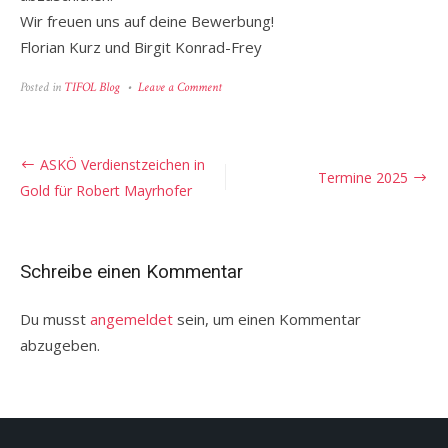
Wir freuen uns auf deine Bewerbung!
Florian Kurz und Birgit Konrad-Frey
on
Posted in
TIFOL Blog
Leave a Comment
Bewerbung
Orientierungslauf
Leistungszentrum
Tirol
Beitragsnavigation
ASKÖ Verdienstzeichen in
(OLZT)
Termine 2025
Gold für Robert Mayrhofer
Schreibe einen Kommentar
Du musst
angemeldet
sein, um einen Kommentar
abzugeben.