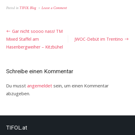
on
Posted in
TIFOL Blog
Leave a Comment
Orientierungstrainingslager
in
Ungarn
Beitragsnavigation
Gar nicht soooo nass! TM
Mixed Staffel am
JWOC-Debüt im Trentino
Hasenbergweiher – Kitzbühel
Schreibe einen Kommentar
Du musst
angemeldet
sein, um einen Kommentar
abzugeben.
TIFOL.at