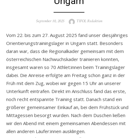
Ungarn
Posted
Author
September 10, 2025
TIFOL Redaktion
on
Vom 22. bis zum 27. August 2025 fand unser diesjähriges
Orientierungstrainingslager in Ungarn statt. Besonders
daran war, dass die Regionalkader gemeinsam mit dem
österreichischen Nachwuchskader trainieren konnten,
insgesamt waren so 70 Athlet:innen beim Trainingslager
dabei. Die Anreise erfolgte am Freitag schon ganz in der
Früh mit dem Zug, wobei wir gegen 15 Uhr an unserer
Unterkunft eintrafen. Direkt im Anschluss fand das erste,
noch recht entspannte Training statt. Danach stand ein
größerer gemeinsamer Einkauf an, bei dem Frühstück und
Mittagessen besorgt wurden. Nach dem Duschen ließen
wir den Abend mit einem gemeinsamen Abendessen mit
allen anderen Läufer:innen ausklingen.