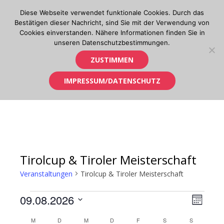
Skip
Diese Webseite verwendet funktionale Cookies. Durch das
to
Bestätigen dieser Nachricht, sind Sie mit der Verwendung von
content
Cookies einverstanden. Nähere Informationen finden Sie in
unseren Datenschutzbestimmungen.
Orientierungslauf in Tirol
ZUSTIMMEN
IMPRESSUM/DATENSCHUTZ
Tirolcup & Tiroler Meisterschaft
Veranstaltungen
Tirolcup & Tiroler Meisterschaft
Veranstaltungen
09.08.2026
Ansic
Verans
MONAT
Ansich
Datum
Navig
Kalender
M
MONTAG
D
DIENSTAG
M
MITTWOCH
D
DONNERSTAG
F
FREITAG
S
SAMSTAG
S
SONNTAG