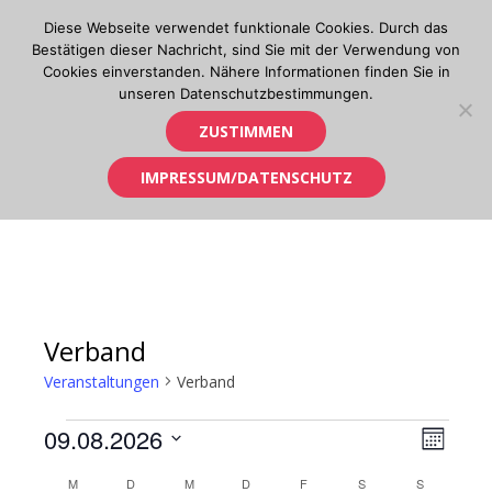
Skip
Diese Webseite verwendet funktionale Cookies. Durch das
to
Bestätigen dieser Nachricht, sind Sie mit der Verwendung von
content
Cookies einverstanden. Nähere Informationen finden Sie in
unseren Datenschutzbestimmungen.
Orientierungslauf in Tirol
ZUSTIMMEN
IMPRESSUM/DATENSCHUTZ
Verband
Veranstaltungen
Verband
Veranstaltungen
09.08.2026
Ansic
Verans
MONAT
Ansich
Datum
Navig
Kalender
M
MONTAG
D
DIENSTAG
M
MITTWOCH
D
DONNERSTAG
F
FREITAG
S
SAMSTAG
S
SONNTAG