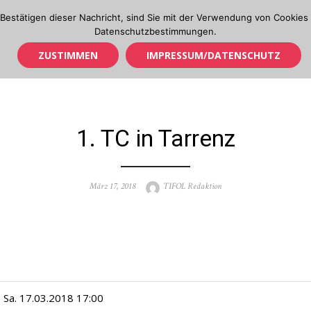
Bestätigen dieser Nachricht, sind Sie mit der Verwendung von Cookies 
Datenschutzbestimmungen.
ZUSTIMMEN
IMPRESSUM/DATENSCHUTZ
OL IN TIROL
CUP & TM
1. TC in Tarrenz
Posted
Author
März 17, 2018
TIFOL Redaktion
on
Sa. 17.03.2018 17:00