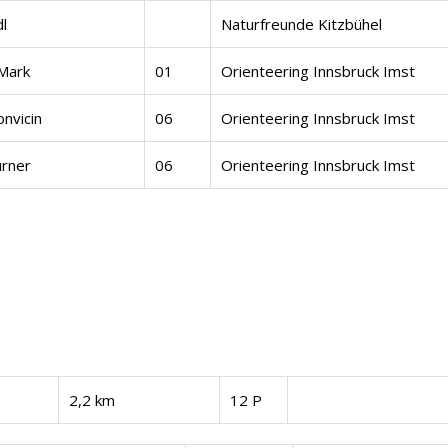
dl
Naturfreunde Kitzbühel
Mark
01
Orienteering Innsbruck Imst
nvicin
06
Orienteering Innsbruck Imst
urner
06
Orienteering Innsbruck Imst
2,2 km
12 P