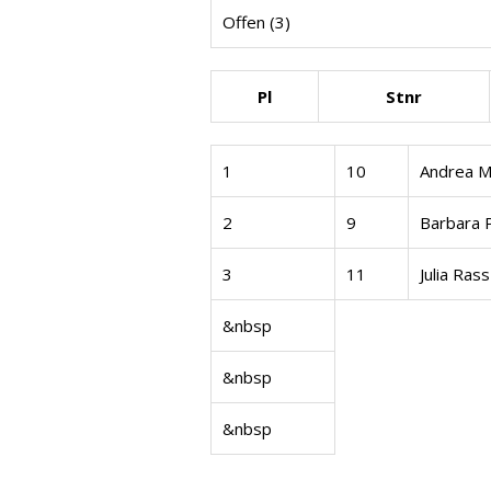
Offen (3)
Pl
Stnr
1
10
Andrea M
2
9
Barbara 
3
11
Julia Rass
&nbsp
&nbsp
&nbsp