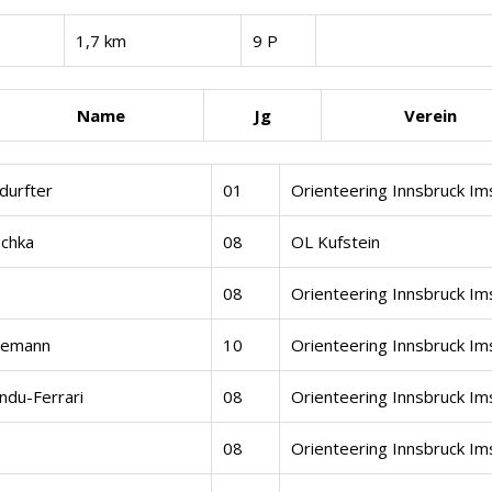
1,7 km
9 P
Name
Jg
Verein
durfter
01
Orienteering Innsbruck Im
schka
08
OL Kufstein
08
Orienteering Innsbruck Im
semann
10
Orienteering Innsbruck Im
ndu-Ferrari
08
Orienteering Innsbruck Im
08
Orienteering Innsbruck Im