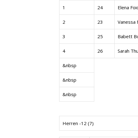
1
24
Elena Foi
2
23
Vanessa 
3
25
Babett Bo
4
26
Sarah Th
&nbsp
&nbsp
&nbsp
Herren -12 (7)