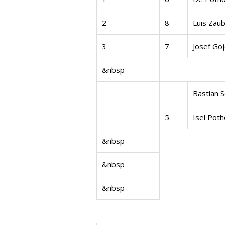
2
8
Luis Zau
3
7
Josef Go
&nbsp
Bastian S
5
Isel Pot
&nbsp
&nbsp
&nbsp