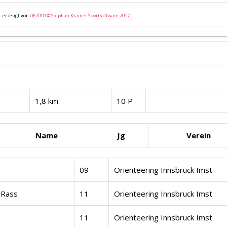
erzeugt von
OE2010 © Stephan Krämer SportSoftware 2017
1,8 km
10 P
Name
Jg
Verein
09
Orienteering Innsbruck Imst
 Rass
11
Orienteering Innsbruck Imst
11
Orienteering Innsbruck Imst