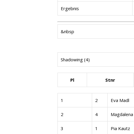
Ergebnis
&nbsp
Shadowing (4)
Pl
Stnr
1
2
Eva Madl
2
4
Magdalena
3
1
Pia Kautz