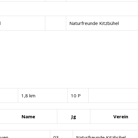
l
Naturfreunde Kitzbühel
1,8 km
10 P
Name
Jg
Verein
oven
03
Naturfreunde Kitzbühel