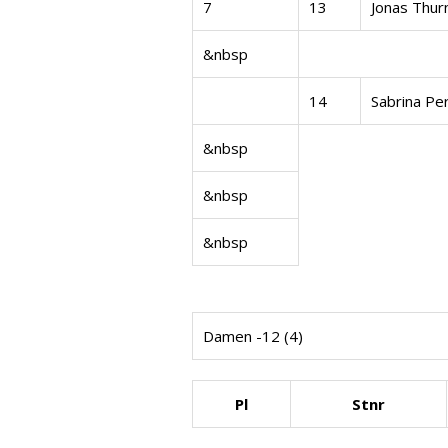
7
13
Jonas Thur
&nbsp
14
Sabrina Pe
&nbsp
&nbsp
&nbsp
Damen -12 (4)
Pl
Stnr