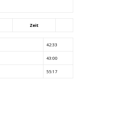
Zeit
42:33
43:00
55:17