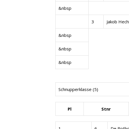
&nbsp
3
Jakob Hech
&nbsp
&nbsp
&nbsp
Schnupperklasse (5)
Pl
Stnr
1
6
De Poth