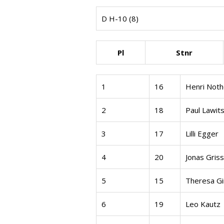
D H-10 (8)
Pl
Stnr
1
16
Henri Noth
2
18
Paul Lawit
3
17
Lilli Egger
4
20
Jonas Gris
5
15
Theresa Gi
6
19
Leo Kautz