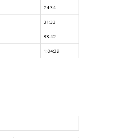
24:34
31:33
33:42
1:04:39