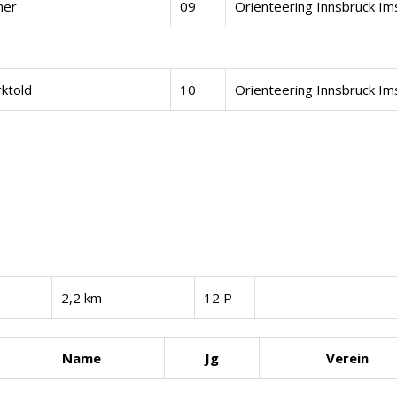
ner
09
Orienteering Innsbruck Im
rktold
10
Orienteering Innsbruck Im
2,2 km
12 P
Name
Jg
Verein