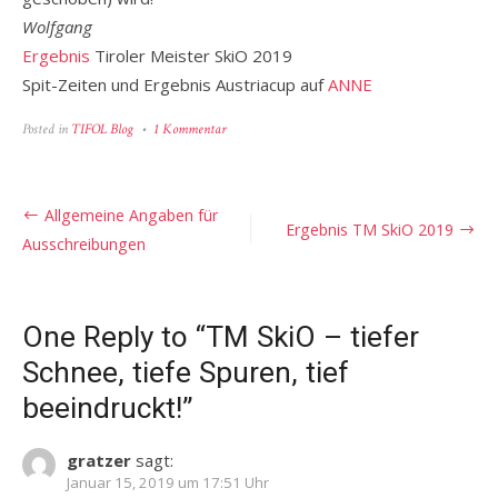
Wolfgang
Ergebnis
Tiroler Meister SkiO 2019
Spit-Zeiten und Ergebnis Austriacup auf
ANNE
zu
Posted in
TIFOL Blog
1 Kommentar
TM
SkiO
–
tiefer
Beitragsnavigation
Allgemeine Angaben für
Schnee,
Ergebnis TM SkiO 2019
tiefe
Ausschreibungen
Spuren,
tief
beeindruckt!
One Reply to “TM SkiO – tiefer
Schnee, tiefe Spuren, tief
beeindruckt!”
gratzer
sagt:
Januar 15, 2019 um 17:51 Uhr