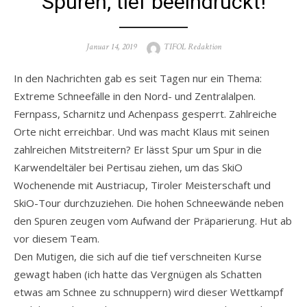
Spuren, tief beeindruckt!
Posted
Author
Januar 14, 2019
TIFOL Redaktion
on
In den Nachrichten gab es seit Tagen nur ein Thema:
Extreme Schneefälle in den Nord- und Zentralalpen.
Fernpass, Scharnitz und Achenpass gesperrt. Zahlreiche
Orte nicht erreichbar. Und was macht Klaus mit seinen
zahlreichen Mitstreitern? Er lässt Spur um Spur in die
Karwendeltäler bei Pertisau ziehen, um das SkiO
Wochenende mit Austriacup, Tiroler Meisterschaft und
SkiO-Tour durchzuziehen. Die hohen Schneewände neben
den Spuren zeugen vom Aufwand der Präparierung. Hut ab
vor diesem Team.
Den Mutigen, die sich auf die tief verschneiten Kurse
gewagt haben (ich hatte das Vergnügen als Schatten
etwas am Schnee zu schnuppern) wird dieser Wettkampf