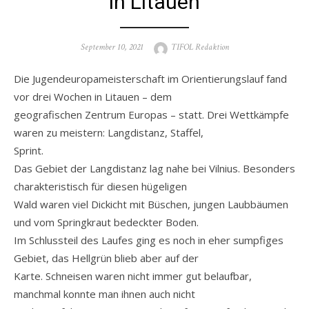
in Litauen
Posted
Author
September 10, 2021
TIFOL Redaktion
on
Die Jugendeuropameisterschaft im Orientierungslauf fand
vor drei Wochen in Litauen – dem
geografischen Zentrum Europas – statt. Drei Wettkämpfe
waren zu meistern: Langdistanz, Staffel,
Sprint.
Das Gebiet der Langdistanz lag nahe bei Vilnius. Besonders
charakteristisch für diesen hügeligen
Wald waren viel Dickicht mit Büschen, jungen Laubbäumen
und vom Springkraut bedeckter Boden.
Im Schlussteil des Laufes ging es noch in eher sumpfiges
Gebiet, das Hellgrün blieb aber auf der
Karte. Schneisen waren nicht immer gut belaufbar,
manchmal konnte man ihnen auch nicht