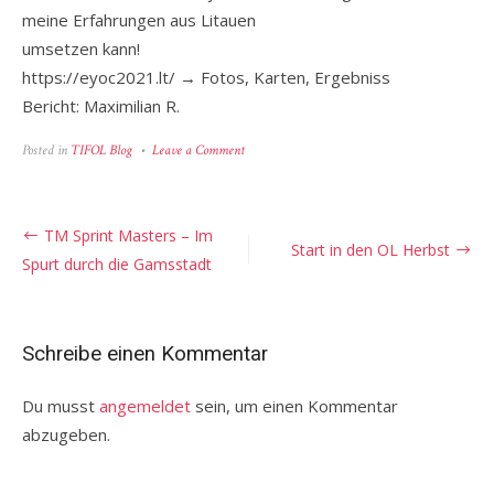
meine Erfahrungen aus Litauen
umsetzen kann!
https://eyoc2021.lt/ → Fotos, Karten, Ergebniss
Bericht: Maximilian R.
on
Posted in
TIFOL Blog
Leave a Comment
Maximilian
bei
der
EYOC
Beitragsnavigation
TM Sprint Masters – Im
2021
Start in den OL Herbst
in
Spurt durch die Gamsstadt
Litauen
Schreibe einen Kommentar
Du musst
angemeldet
sein, um einen Kommentar
abzugeben.