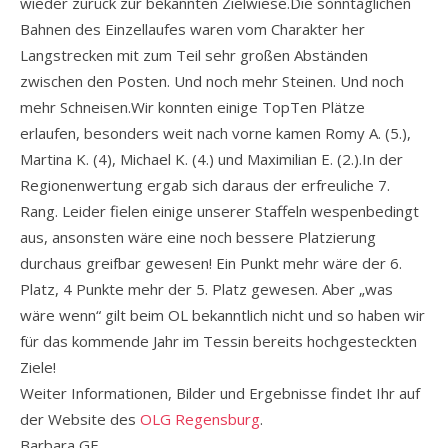
wieder zurück zur bekannten Zielwiese.Die sonntäglichen
Bahnen des Einzellaufes waren vom Charakter her
Langstrecken mit zum Teil sehr großen Abständen
zwischen den Posten. Und noch mehr Steinen. Und noch
mehr Schneisen.Wir konnten einige TopTen Plätze
erlaufen, besonders weit nach vorne kamen Romy A. (5.),
Martina K. (4), Michael K. (4.) und Maximilian E. (2.).In der
Regionenwertung ergab sich daraus der erfreuliche 7.
Rang. Leider fielen einige unserer Staffeln wespenbedingt
aus, ansonsten wäre eine noch bessere Platzierung
durchaus greifbar gewesen! Ein Punkt mehr wäre der 6.
Platz, 4 Punkte mehr der 5. Platz gewesen. Aber „was
wäre wenn“ gilt beim OL bekanntlich nicht und so haben wir
für das kommende Jahr im Tessin bereits hochgesteckten
Ziele!
Weiter Informationen, Bilder und Ergebnisse findet Ihr auf
der Website des
OLG
Regensburg
.
Barbara GF