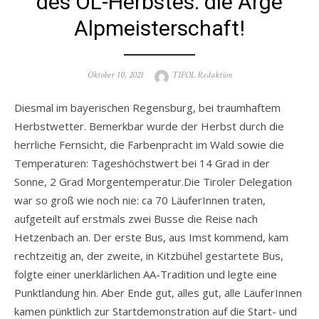
des OL-Herbstes: die Arge
Alpmeisterschaft!
Posted
Author
Oktober 10, 2021
TIFOL Redaktion
on
Diesmal im bayerischen Regensburg, bei traumhaftem
Herbstwetter. Bemerkbar wurde der Herbst durch die
herrliche Fernsicht, die Farbenpracht im Wald sowie die
Temperaturen: Tageshöchstwert bei 14 Grad in der
Sonne, 2 Grad Morgentemperatur.Die Tiroler Delegation
war so groß wie noch nie: ca 70 LäuferInnen traten,
aufgeteilt auf erstmals zwei Busse die Reise nach
Hetzenbach an. Der erste Bus, aus Imst kommend, kam
rechtzeitig an, der zweite, in Kitzbühel gestartete Bus,
folgte einer unerklärlichen AA-Tradition und legte eine
Punktlandung hin. Aber Ende gut, alles gut, alle LäuferInnen
kamen pünktlich zur Startdemonstration auf die Start- und