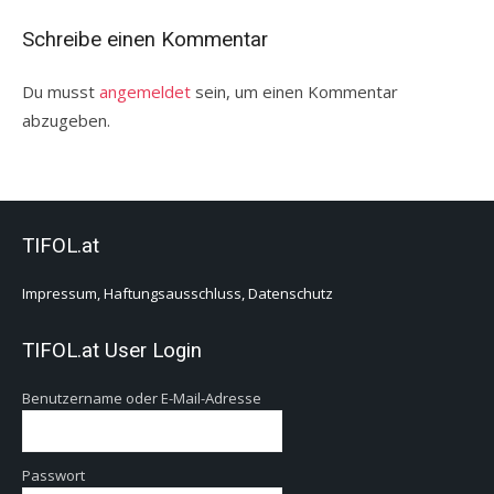
Alpmeisterschaft!
Schreibe einen Kommentar
Du musst
angemeldet
sein, um einen Kommentar
abzugeben.
TIFOL.at
Impressum, Haftungsausschluss, Datenschutz
TIFOL.at User Login
Benutzername oder E-Mail-Adresse
Passwort