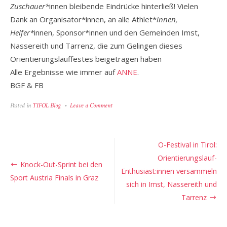
Zuschauer*
innen bleibende Eindrücke hinterließ! Vielen
Dank an Organisator*innen, an alle Athlet*
innen,
Helfer*
innen, Sponsor*innen und den Gemeinden Imst,
Nassereith und Tarrenz, die zum Gelingen dieses
Orientierungslauffestes beigetragen haben
Alle Ergebnisse wie immer auf
ANNE
.
BGF & FB
on
Posted in
TIFOL Blog
Leave a Comment
O-
Festival
2023
–
Beitragsnavigation
O-Festival in Tirol:
Die
OL-
Orientierungslauf-
Welt
Knock-Out-Sprint bei den
zu
Enthusiast:innen versammeln
Sport Austria Finals in Graz
Gast
sich in Imst, Nassereith und
im
Oberland
Tarrenz