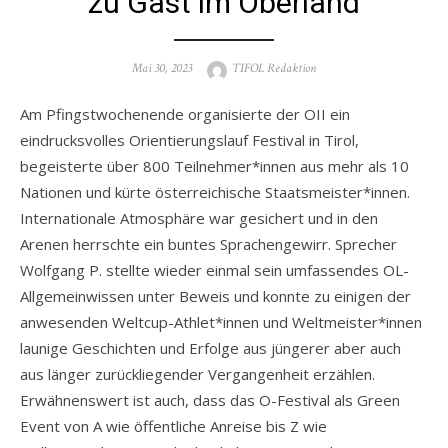
zu Gast im Oberland
Posted
Author
Mai 30, 2023
TIFOL Redaktion
on
Am Pfingstwochenende organisierte der OII ein
eindrucksvolles Orientierungslauf Festival in Tirol,
begeisterte über 800 Teilnehmer*innen aus mehr als 10
Nationen und kürte österreichische Staatsmeister*innen.
Internationale Atmosphäre war gesichert und in den
Arenen herrschte ein buntes Sprachengewirr. Sprecher
Wolfgang P. stellte wieder einmal sein umfassendes OL-
Allgemeinwissen unter Beweis und konnte zu einigen der
anwesenden Weltcup-Athlet*innen und Weltmeister*innen
launige Geschichten und Erfolge aus jüngerer aber auch
aus länger zurückliegender Vergangenheit erzählen.
Erwähnenswert ist auch, dass das O-Festival als Green
Event von A wie öffentliche Anreise bis Z wie