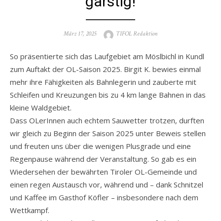
garstig!
Posted
Author
März 17, 2025
TIFOL Redaktion
on
So präsentierte sich das Laufgebiet am Möslbichl in Kundl
zum Auftakt der OL-Saison 2025. Birgit K. bewies einmal
mehr ihre Fähigkeiten als Bahnlegerin und zauberte mit
Schleifen und Kreuzungen bis zu 4 km lange Bahnen in das
kleine Waldgebiet.
Dass OLerInnen auch echtem Sauwetter trotzen, durften
wir gleich zu Beginn der Saison 2025 unter Beweis stellen
und freuten uns über die wenigen Plusgrade und eine
Regenpause während der Veranstaltung. So gab es ein
Wiedersehen der bewährten Tiroler OL-Gemeinde und
einen regen Austausch vor, während und – dank Schnitzel
und Kaffee im Gasthof Köfler – insbesondere nach dem
Wettkampf.