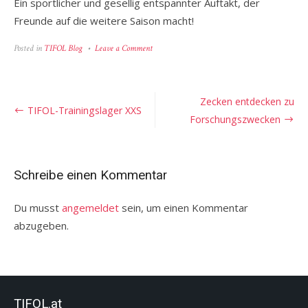
Ein sportlicher und gesellig entspannter Auftakt, der
Freunde auf die weitere Saison macht!
on
Posted in
TIFOL Blog
Leave a Comment
Klein,
fein
und
doch
Beitragsnavigation
Zecken entdecken zu
ein
TIFOL-Trainingslager XXS
bisserl
Forschungszwecken
garstig!
Schreibe einen Kommentar
Du musst
angemeldet
sein, um einen Kommentar
abzugeben.
TIFOL.at