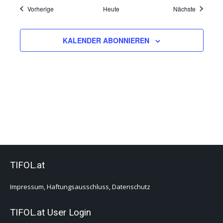
Veranstaltungen
Veranstal
Vorherige
Heute
Nächste
KALENDER ABONNIEREN
TIFOL.at
Impressum, Haftungsausschluss, Datenschutz
TIFOL.at User Login