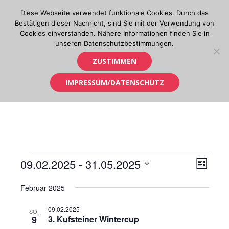
Skip
Diese Webseite verwendet funktionale Cookies. Durch das
to
Bestätigen dieser Nachricht, sind Sie mit der Verwendung von
content
Cookies einverstanden. Nähere Informationen finden Sie in
unseren Datenschutzbestimmungen.
Orientierungslauf in Tirol
ZUSTIMMEN
IMPRESSUM/DATENSCHUTZ
Veranstaltungen
09.02.2025
 - 
31.05.2025
Ansic
Verans
LISTE
Ansich
Datum
Navig
Februar 2025
wählen.
Naviga
09.02.2025
SO.
9
3. Kufsteiner Wintercup