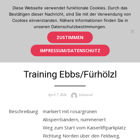
Skip
Diese Webseite verwendet funktionale Cookies. Durch das
to
Bestätigen dieser Nachricht, sind Sie mit der Verwendung von
content
Cookies einverstanden. Nähere Informationen finden Sie in
unseren Datenschutzbestimmungen.
Orientierungslauf in Tirol
ZUSTIMMEN
IMPRESSUM/DATENSCHUTZ
Training Ebbs/Fürhölzl
Posted
Author
April 7, 2026
bi.konrad
on
Beschreibung
markiert mit rosa/grünen
Absperrbändern, nummeriert
Weg zum Start vom Kaiserliftparkplatz
Richtung Norden über den Feldweg,