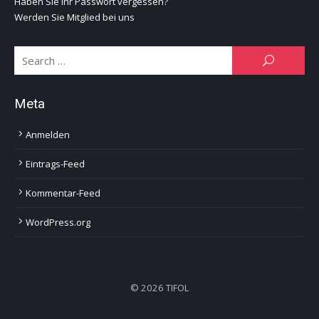
Haben Sie Ihr Passwort vergessen?
Werden Sie Mitglied bei uns
Se
SEARCH
for:
Meta
Anmelden
Eintrags-Feed
Kommentar-Feed
WordPress.org
© 2026 TIFOL