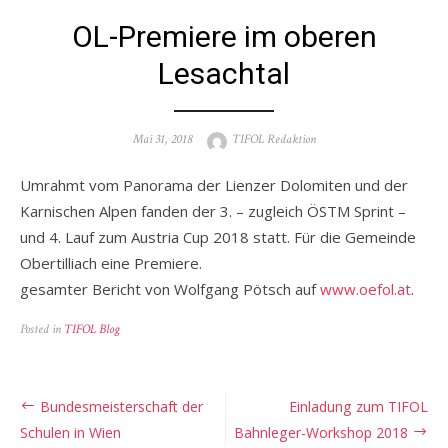
OL-Premiere im oberen
Lesachtal
Posted
Author
Mai 31, 2018
TIFOL Redaktion
on
Umrahmt vom Panorama der Lienzer Dolomiten und der
Karnischen Alpen fanden der 3. – zugleich ÖSTM Sprint –
und 4. Lauf zum Austria Cup 2018 statt. Für die Gemeinde
Obertilliach eine Premiere.
gesamter Bericht von Wolfgang Pötsch auf
www.oefol.at
.
Posted in
TIFOL Blog
Beitragsnavigation
Bundesmeisterschaft der
Einladung zum TIFOL
Schulen in Wien
Bahnleger-Workshop 2018