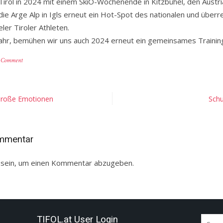
rol in 2024 mit einem SkiO-Wochenende in Kitzbühel, den Austria
ie Arge Alp in Igls erneut ein Hot-Spot des nationalen und über
eler Tiroler Athleten.
ahr, bemühen wir uns auch 2024 erneut ein gemeinsames Training
on
a Comment
Termine,
Termine,
Termine
….
 große Emotionen
Schu
ommentar
sein, um einen Kommentar abzugeben.
TIFOL.at User Login