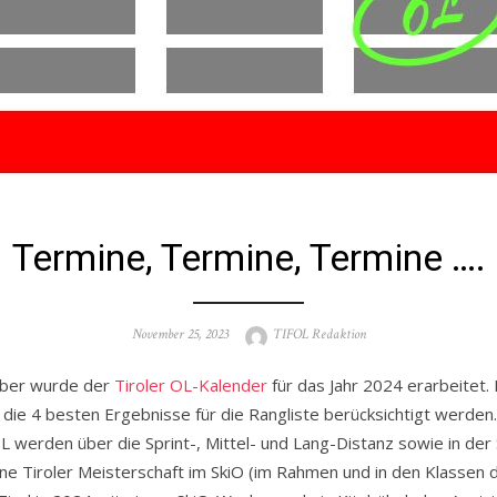
Termine, Termine, Termine ….
Posted
Author
November 25, 2023
TIFOL Redaktion
on
mber wurde der
Tiroler OL-Kalender
für das Jahr 2024 erarbeitet. 
e 4 besten Ergebnisse für die Rangliste berücksichtigt werden.
L werden über die Sprint-, Mittel- und Lang-Distanz sowie in der 
ine Tiroler Meisterschaft im SkiO (im Rahmen und in den Klassen d